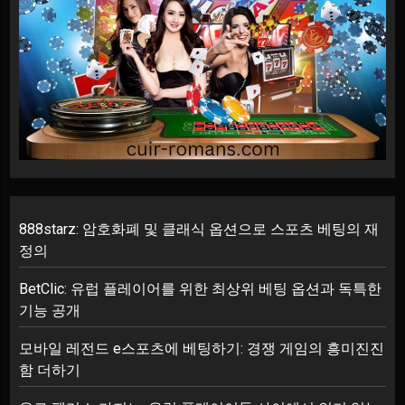
888starz: 암호화폐 및 클래식 옵션으로 스포츠 베팅의 재
정의
BetClic: 유럽 플레이어를 위한 최상위 베팅 옵션과 독특한
기능 공개
모바일 레전드 e스포츠에 베팅하기: 경쟁 게임의 흥미진진
함 더하기