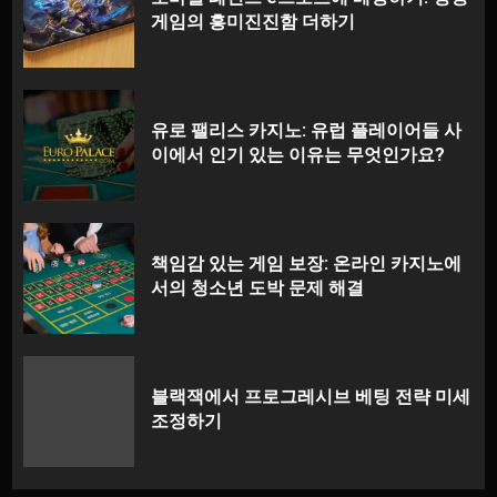
게임의 흥미진진함 더하기
유로 팰리스 카지노: 유럽 플레이어들 사
이에서 인기 있는 이유는 무엇인가요?
책임감 있는 게임 보장: 온라인 카지노에
서의 청소년 도박 문제 해결
블랙잭에서 프로그레시브 베팅 전략 미세
조정하기