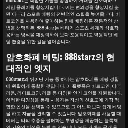
888starz는 최첨단 기술을 통합하여 거래를 간소화하고
게임 플레이를 향상시킵니다. 이는 편의성을 향상시킬 뿐
만 아니라 스포츠 베팅의 전반적인 스릴을 높여줍니다. 비
트코인을 사용하여 좋아하는 팀에 베팅하든 전통적인 방
법을 선택하든, 888starz는 베터가 스포츠 세계와 상호작
용하는 방식을 재정의하여 보다 포용적이고 역동적인 베
팅 환경을 위한 길을 열어줍니다.
암호화폐 베팅: 888starz의 현
대적인 엣지
888starz의 뛰어난 기능 중 하나는 암호화폐를 베팅 경험
에 원활하게 통합한 것입니다. 이 플랫폼은 비트코인, 이더
리움, 라이트코인, 리플 등 다양한 인기 코인을 지원합니다.
이러한 다양성을 통해 사용자는 자신의 선호도에 가장 적
합한 옵션을 선택할 수 있으므로 그 어느 때보다 쉽게 베팅
을 하고 자금을 관리할 수 있습니다. 암호화폐를 사용할 때
베터는 타의 추종을 불허하는 투명성을 제공하는 블록체
인 기술의 이점을 누릴 수 있습니다. 모든 거래는 공개 원