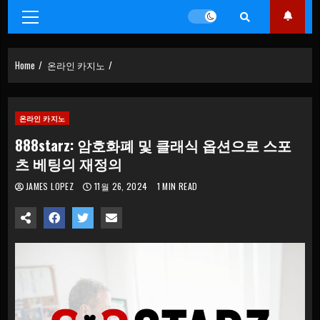
Primary
Menu
Home
온라인 카지노
온라인 카지노
888starz: 암호화폐 및 클래식 옵션으로 스포
츠 베팅의 재정의
JAMES LOPEZ
11월 26, 2024
1 MIN READ