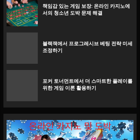
책임감 있는 게임 보장: 온라인 카지노에
서의 청소년 도박 문제 해결
블랙잭에서 프로그레시브 베팅 전략 미세
조정하기
포커 토너먼트에서 더 스마트한 플레이를
위한 게임 이론 활용하기