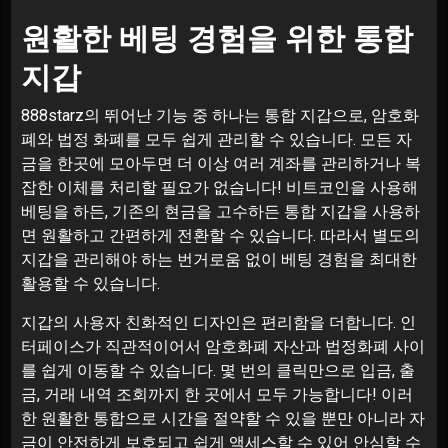
원활한 베팅 경험을 위한 통합
지갑
888starz의 뛰어난 기능 중 하나는 통합 지갑으로, 암호화
폐와 법정 화폐를 모두 쉽게 관리할 수 있습니다. 모든 자
금을 한곳에 모아두면 더 이상 여러 계좌를 관리하거나 복
잡한 이체를 처리할 필요가 없습니다! 비트코인을 사용해
베팅을 하든, 기존의 현금을 고수하든 통합 지갑을 사용하
면 원활하고 간편하게 전환할 수 있습니다. 따라서 별도의
지갑을 관리해야 하는 번거로움 없이 베팅 경험을 최대한
활용할 수 있습니다.
지갑의 사용자 친화적인 디자인은 편리함을 더합니다. 인
터페이스가 직관적이어서 암호화폐 자산과 법정화폐 사이
를 쉽게 이동할 수 있습니다. 몇 번의 클릭만으로 입금, 출
금, 거래 내역 조회까지 한 곳에서 모두 가능합니다! 이러
한 원활한 통합으로 시간을 절약할 수 있을 뿐만 아니라 자
금이 안전하게 보호되고 쉽게 액세스할 수 있어 안심할 수