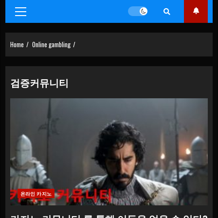
Primary
Menu
Home
Online gambling
검증커뮤니티
온라인 카지노